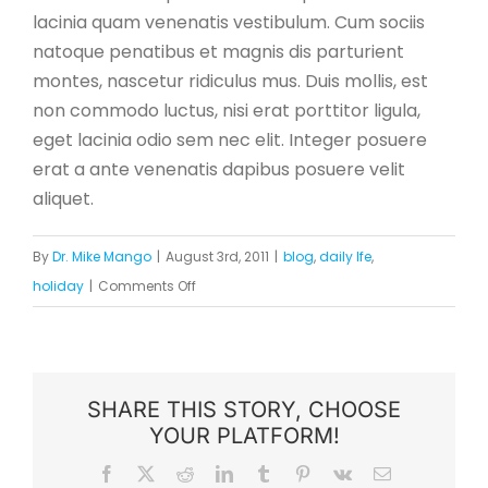
lacinia quam venenatis vestibulum. Cum sociis
natoque penatibus et magnis dis parturient
montes, nascetur ridiculus mus. Duis mollis, est
non commodo luctus, nisi erat porttitor ligula,
eget lacinia odio sem nec elit. Integer posuere
erat a ante venenatis dapibus posuere velit
aliquet.
By
Dr. Mike Mango
|
August 3rd, 2011
|
blog
,
daily lfe
,
on
holiday
|
Comments Off
Purus
Inceptos
Euismod
Sit
SHARE THIS STORY, CHOOSE
YOUR PLATFORM!
Facebook
X
Reddit
LinkedIn
Tumblr
Pinterest
Vk
Email