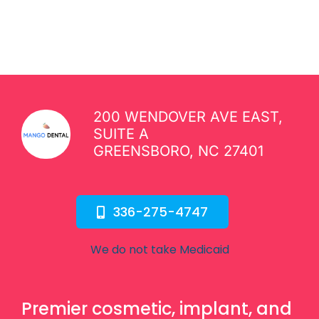
HEALTH
CROWN?
200 WENDOVER AVE EAST,
SUITE A
GREENSBORO, NC 27401
336-275-4747
We do not take Medicaid
Premier cosmetic, implant, and